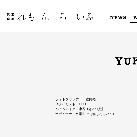
Skip
to
content
NEWS
YU
フォトグラファー 豊田亮
スタイリスト OBU-
ヘア＆メイク 車谷 結(DO:T)
デザイナー 永瀬由衣（れもんらいふ）