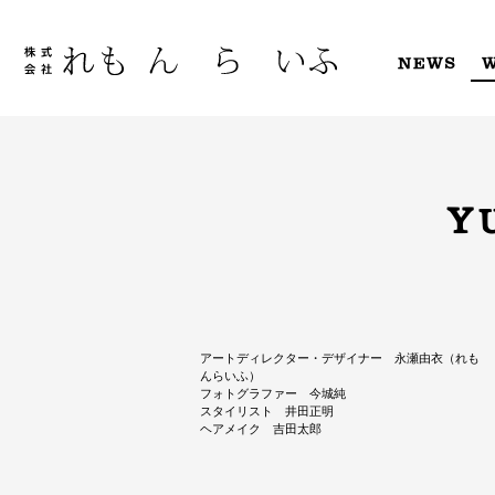
Skip
to
content
NEWS
Y
アートディレクター・デザイナー 永瀬由衣（れも
んらいふ）
フォトグラファー 今城純
スタイリスト 井田正明
ヘアメイク 吉田太郎