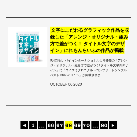
文字にこだわるグラフィック作品を収
録した「アレンジ・オリジナル・組み
方で差がつく！ タイトル文字のデザ
イン」にれもんらいふの作品が掲載
9月26日、パイ インターナショナルより発売の「アレン
ジ・オリジナル・組み方で差がつく! タイトル文字のデザ
イン」に「コイズミクロニクル〜コンプリートシングル
ベスト1982-2017 〜」が掲載されま…
OCTOBER 06 2020
投
1
…
66
67
68
69
70
…
80
◀
▶
稿