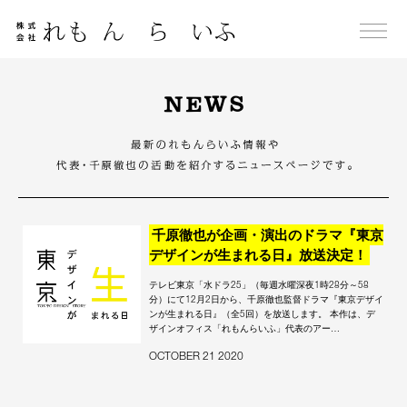
Skip
to
content
NEWS
千原徹也が企画・演出のドラマ『東京
デザインが生まれる日』放送決定！
テレビ東京「水ドラ25」（毎週水曜深夜1時28分～58
分）にて12月2日から、千原徹也監督ドラマ『東京デザイ
ンが生まれる日』（全5回）を放送します。 本作は、デ
ザインオフィス「れもんらいふ」代表のアー…
OCTOBER 21 2020