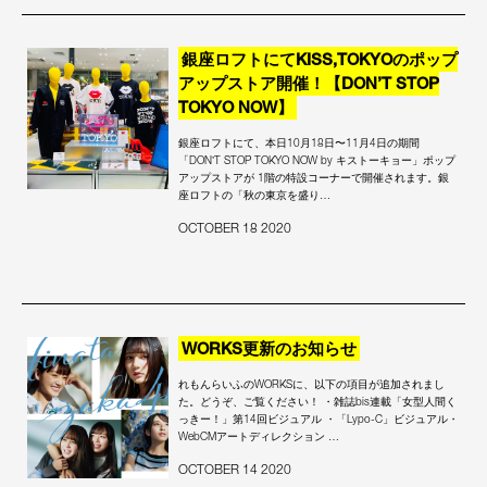
銀座ロフトにてKISS,TOKYOのポップ
アップストア開催！【DON’T STOP
TOKYO NOW】
銀座ロフトにて、本日10月18日〜11月4日の期間
「DONʼT STOP TOKYO NOW by キストーキョー」ポップ
アップストアが 1階の特設コーナーで開催されます。銀
座ロフトの「秋の東京を盛り…
OCTOBER 18 2020
WORKS更新のお知らせ
れもんらいふのWORKSに、以下の項目が追加されまし
た。どうぞ、ご覧ください！ ・雑誌bis連載「女型人間く
っきー！」第14回ビジュアル ・「Lypo-C」ビジュアル・
WebCMアートディレクション …
OCTOBER 14 2020