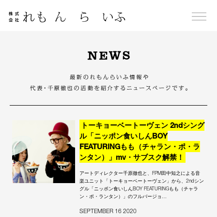
Skip
to
content
NEWS
トーキョーベートーヴェン 2ndシング
ル「ニッポン食いしんBOY
FEATURINGもも（チャラン・ポ・ラ
ンタン）」mv・サブスク解禁！
アートディレクター千原徹也と、FPM田中知之による音
楽ユニット「トーキョーベートーヴェン」から、2ndシン
グル「ニッポン食いしんBOY FEATURINGもも（チャラ
ン・ポ・ランタン）」のフルバージョ…
SEPTEMBER 16 2020