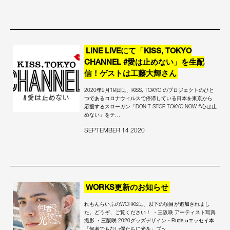
LINE LIVEにて「KISS, TOKYO
CHANNEL #愛は止めない」を生配
信！ゲストは工藤大輝さん
2020年9月18日に、KISS, TOKYO のプロジェクトのひと
つであるコロナウィルスで停滞している日本を東京から
応援するスローガン「DON’T STOP TOKYO NOW #心は止
めない」をテ…
SEPTEMBER 14 2020
WORKS更新のお知らせ
れもんらいふのWORKSに、以下の項目が追加されまし
た。どうぞ、ご覧ください！ ・三阪咲 アーティスト写真
撮影 ・三阪咲 2020グッズデザイン・Rude-αエッセイ本
「何者でもない僕たちに光を」ブッ…