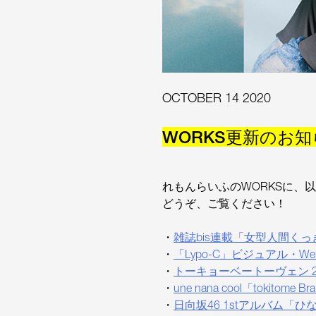
OCTOBER 14 2020
WORKS更新のお
れもんらいふのWORKSに、
どうぞ、ご覧ください！
・
雑誌bis連載「女型人間く
・
「Lypo-C」ビジュアル・
・
トーキョーベートーヴェン 2
・
une nana cool「tok
・
日向坂46 1stアルバム