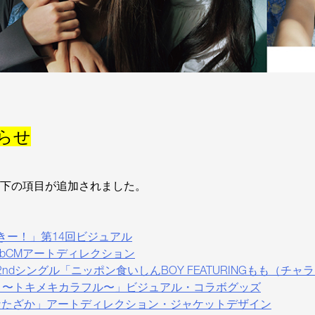
知らせ
以下の項目が追加されました。
っきー！」第14回ビジュアル
WebCMアートディレクション
ndシングル「ニッポン食いしんBOY FEATURINGもも（チ
itome Bra 〜トキメキカラフル〜」ビジュアル・コラボグッズ
「ひなたざか」アートディレクション・ジャケットデザイン